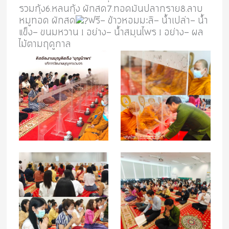
รวมกุ้ง6.หลนกุ้ง ผักสด7.ทอดมันปลากราย8.ลาบ
หมูทอด ผักสด
ฟรี- ข้าวหอมมะลิ- น้ำเปล่า- น้ำ
แข็ง- ขนมหวาน 1 อย่าง- น้ำสมุนไพร 1 อย่าง- ผล
ไม้ตามฤดูกาล