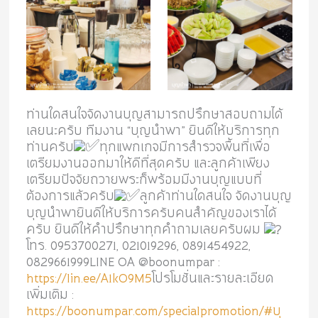
ท่านใดสนใจจัดงานบุญสามารถปรึกษาสอบถามได้
เลยนะครับ ทีมงาน “บุญนำพา” ยินดีให้บริการทุก
ท่านครับ
ทุกแพกเกจมีการสำรวจพื้นที่เพื่อ
เตรียมงานออกมาให้ดีที่สุดครับ และลูกค้าเพียง
เตรียมปัจจัยถวายพระก็พร้อมมีงานบุญแบบที่
ต้องการแล้วครับ
ลูกค้าท่านใดสนใจ จัดงานบุญ
บุญนำพายินดีให้บริการครับคนสำคัญของเราได้
ครับ ยินดีให้คำปรึกษาทุกคำถามเลยครับผม
โทร. 0953700271, 021019296, 0891454922,
0829661999LINE OA @boonumpar :
https://lin.ee/A1kO9M5
โปรโมชั่นและรายละเอียด
เพิ่มเติม :
https://boonumpar.com/specialpromotion/
#บุ