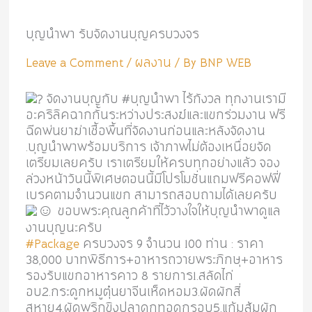
บุญนำพา รับจัดงานบุญครบวงจร
Leave a Comment
/
ผลงาน
/ By
BNP WEB
จัดงานบุญกับ #บุญนำพา ไร้กังวล ทุกงานเรามี
อะคริลิคฉากกั้นระหว่างประสงฆ์และแขกร่วมงาน ฟรี
ฉีดพ่นยาฆ่าเชื้อพื้นที่จัดงานก่อนและหลังจัดงาน
.บุญนำพาพร้อมบริการ เจ้าภาพไม่ต้องเหนื่อยจัด
เตรียมเลยครับ เราเตรียมให้ครบทุกอย่างแล้ว จอง
ล่วงหน้าวันนี้พิเศษตอนนี้มีโปรโมชั่นแถมฟรีคอฟฟี่
เบรคตามจำนวนแขก สามารถสอบถามได้เลยครับ
ขอบพระคุณลูกค้าที่ไว้วางใจให้บุญนำพาดูแล
งานบุญนะครับ
#Package
ครบวงจร 9 จำนวน 100 ท่าน : ราคา
38,000 บาทพิธีการ+อาหารถวายพระภิกษุ+อาหาร
รองรับแขกอาหารคาว 8 รายการ1.สลัดไก่
อบ2.กระดูกหมูตุ๋นยาจีนเห็ดหอม3.ผัดผักสี่
สหาย4.ผัดพริกขิงปลาดุกทอดกรอบ5.แก้มส้มผัก