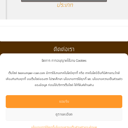
ประเภท
ติดต่อเรา
จัดการ การอนุญาตใช้งาน Cookies
:
021019296
(กดโทรเลย)
เว็บไซต์ boonumpar-isan.com มีการใช้งานเทคโนโลยีคุกกี้ หรือ เทคโนโลยีอื่นที่มีลักษณะใกล้
:
0891454922
,
0829661999
(กดโทรเลย)
เคียงกันกับคุกกี้ บนเว็บไซต์ของเรา โปรดศึกษา นโยบายการใช้คุกกี้ และ นโยบายความเป็นส่วนตัว
ของข้อมูล ก่อนใช้บริการเว็บไซต์ ได้ที่ลิงค์ด้านล่าง
:
boonumpar.isan@gmail.com
:
facebook.com/boonumpar.isan
ยอมรับ
:
@boonumpar.isan
(ใส่@นำหน้าด้วย^^)
ดูรายละเอียด
นโยบายการใช้คุกกี้
นโยบายความเป็นส่วนตัวของข้อมูล