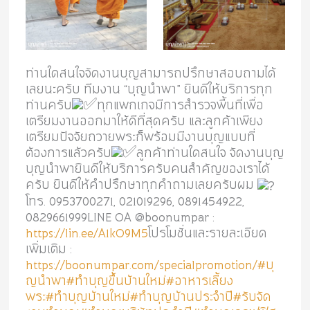
ท่านใดสนใจจัดงานบุญสามารถปรึกษาสอบถามได้
เลยนะครับ ทีมงาน “บุญนำพา” ยินดีให้บริการทุก
ท่านครับ
ทุกแพกเกจมีการสำรวจพื้นที่เพื่อ
เตรียมงานออกมาให้ดีที่สุดครับ และลูกค้าเพียง
เตรียมปัจจัยถวายพระก็พร้อมมีงานบุญแบบที่
ต้องการแล้วครับ
ลูกค้าท่านใดสนใจ จัดงานบุญ
บุญนำพายินดีให้บริการครับคนสำคัญของเราได้
ครับ ยินดีให้คำปรึกษาทุกคำถามเลยครับผม
โทร. 0953700271, 021019296, 0891454922,
0829661999LINE OA @boonumpar :
https://lin.ee/A1kO9M5
โปรโมชั่นและรายละเอียด
เพิ่มเติม :
https://boonumpar.com/specialpromotion/
#บุ
ญนำพา
#ทำบุญขึ้นบ้านใหม่
#อาหารเลี้ยง
พระ
#ทำบุญบ้านใหม่
#ทำบุญบ้านประจำปี
#รับจัด