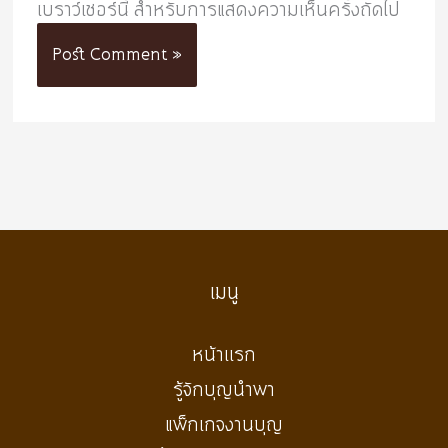
เบราว์เซอร์นี้ สำหรับการแสดงความเห็นครั้งถัดไป
เมนู
หน้าเเรก
รู้จักบุญนำพา
แพ็กเกจงานบุญ