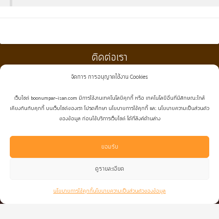
ติดต่อเรา
จัดการ การอนุญาตใช้งาน Cookies
:
021019296
(กดโทรเลย)
เว็บไซต์ boonumpar-isan.com มีการใช้งานเทคโนโลยีคุกกี้ หรือ เทคโนโลยีอื่นที่มีลักษณะใกล้
:
0891454922
,
0829661999
(กดโทรเลย)
เคียงกันกับคุกกี้ บนเว็บไซต์ของเรา โปรดศึกษา นโยบายการใช้คุกกี้ และ นโยบายความเป็นส่วนตัว
ของข้อมูล ก่อนใช้บริการเว็บไซต์ ได้ที่ลิงค์ด้านล่าง
:
boonumpar.isan@gmail.com
:
facebook.com/boonumpar.isan
ยอมรับ
:
@boonumpar.isan
(ใส่@นำหน้าด้วย^^)
ดูรายละเอียด
นโยบายการใช้คุกกี้
นโยบายความเป็นส่วนตัวของข้อมูล