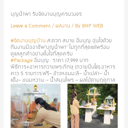
บุญนำพา รับจัดงานบุญครบวงจร
Leave a Comment
/
ผลงาน
/ By
BNP WEB
#จัดงานบุญบ้าน
สะดวก สบาย อิ่มบุญ อุ่นใจด้วย
ทีมงานมืออาชีพ“บุญนำพา” ไม่ถูกที่สุดแต่พร้อม
ดูแลลูกค้าอย่างตั้งใจที่สุดครับ
#Package
อิ่มบุญ : ราคา 17,999 บาท
พิธีการ+อาหารถวายพระภิกษุ (ถวายปิ่นโต).อาหาร
คาว 5 รายการ.ฟรี- ข้าวหอมมะลิ- น้ำเปล่า- น้ำ
แข็ง- ขนมหวาน – น้ำสมุนไพร – ผลไม้ตามฤดูกาล