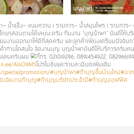
ล่า- น้ำแข็ง- ขนมหวาน 1 รายการ- น้ำสมุนไพร 1 รายการ-
กษาสอบถามได้เลยนะครับ ทีมงาน “บุญนำพา” ยินดีให้บริ
ตรียมงานออกมาให้ดีที่สุดครับ และลูกค้าเพียงเตรียมปัจจ
กค้าท่านใดสนใจ จัดงานบุญ บุญนำพายินดีให้บริการครับค
ถามเลยครับผม
โทร. 021019296, 0891454922, 0829661
lin.ee/A1kO9M5
โปรโมชั่นและรายละเอียดเพิ่มเติม :
/specialpromotion/
#บุญนำพา
#ทำบุญขึ้นบ้านใหม่
#อาห
รับจัดงานทำบุญ
#ทำบุญบริษัทประจำปี
#ทำบุญออฟฟิศ