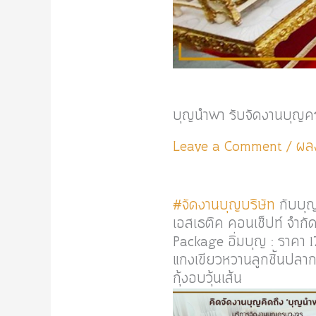
บุญนำพา รับจัดงานบุญ
Leave a Comment
/
ผล
#จัดงานบุญบริษัท
กับบุญ
เอสเธติค คอนเช็ปท์ จำกั
Package อิ่มบุญ : ราคา
แกงเขียวหวานลูกชิ้นปลากร
กุ้งอบวุ้นเส้น