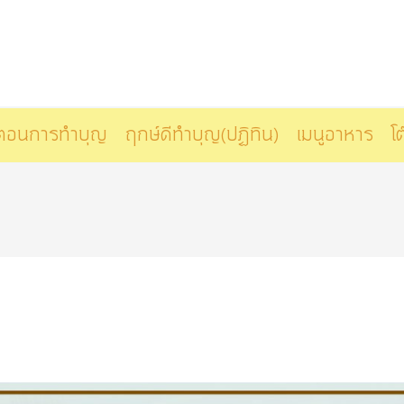
นตอนการทำบุญ
ฤกษ์ดีทำบุญ(ปฏิทิน)
เมนูอาหาร
โต