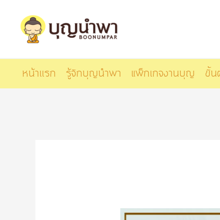
Skip
to
content
หน้าเเรก
รู้จักบุญนำพา
แพ็กเกจงานบุญ
ขั้