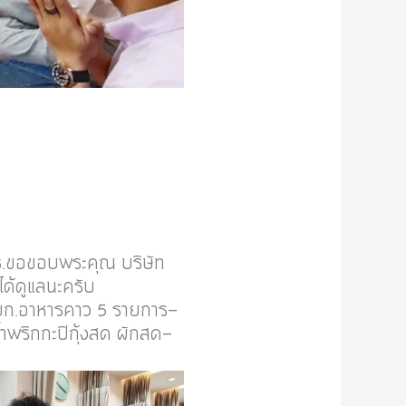
ร.ขอขอบพระคุณ บริษัท
ได้ดูแลนะครับ
งแขก.อาหารคาว 5 รายการ-
้ำพริกกะปิกุ้งสด ผักสด-