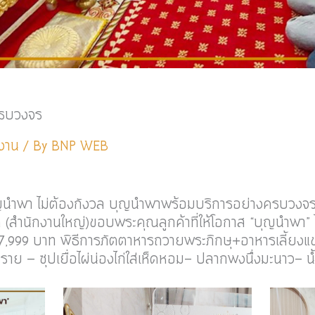
ครบวงจร
งาน
/ By
BNP WEB
นำพา ไม่ต้องกังวล บุญนำพาพร้อมบริการอย่างครบวงจ
ด (สำนักงานใหญ่)ขอบพระคุณลูกค้าที่ให้โอกาส “บุญนำพา” 
 17,999 บาท พิธีการภัตตาหารถวายพระภิกษุ+อาหารเลี้ย
าย – ซุปเยื่อไผ่น่องไก่ใส่เห็ดหอม- ปลากพงนึ่งมะนาว- น