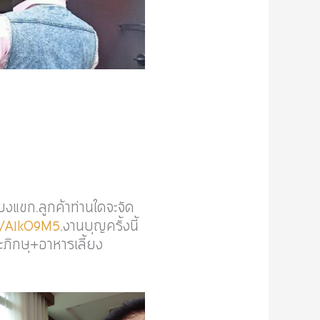
งแขก.ลูกค้าท่านใดจะจัด
ee/A1kO9M5
.งานบุญครั้งนี้
ิกษุ+อาหารเลี้ยง