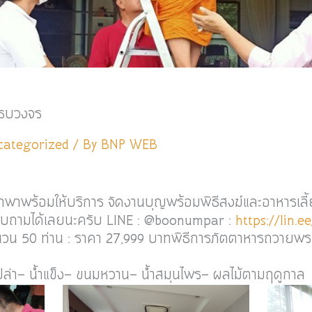
ครบวงจร
categorized
/ By
BNP WEB
พาพร้อมให้บริการ จัดงานบุญพร้อมพิธีสงฆ์และอาหารเลี้ย
บถามได้เลยนะครับ LINE : @boonumpar :
https://lin.
น 50 ท่าน : ราคา 27,999 บาทพิธีการภัตตาหารถวายพระภ
เปล่า- น้ำแข็ง- ขนมหวาน- น้ำสมุนไพร- ผลไม้ตามฤดูกาล