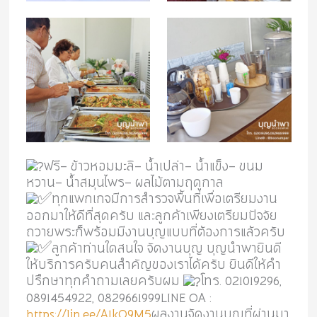
ฟรี- ข้าวหอมมะลิ- น้ำเปล่า- น้ำแข็ง- ขนม
หวาน- น้ำสมุนไพร- ผลไม้ตามฤดูกาล
ทุกแพกเกจมีการสำรวจพื้นที่เพื่อเตรียมงาน
ออกมาให้ดีที่สุดครับ และลูกค้าเพียงเตรียมปัจจัย
ถวายพระก็พร้อมมีงานบุญแบบที่ต้องการแล้วครับ
ลูกค้าท่านใดสนใจ จัดงานบุญ บุญนำพายินดี
ให้บริการครับคนสำคัญของเราได้ครับ ยินดีให้คำ
ปรึกษาทุกคำถามเลยครับผม
โทร. 021019296,
0891454922, 0829661999LINE OA :
https://lin.ee/A1kO9M5
ผลงานจัดงานบุญที่ผ่านมา