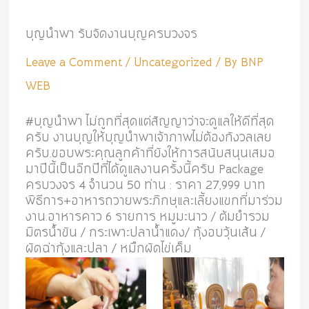
บุญนำพา รับจัดงานบุญครบวงจร
Leave a Comment
/
Uncategorized
/ By
BNP
WEB
#บุญนำพา ไม่ถูกที่สุดแต่สัญญาว่าจะดูแลให้ดีที่สุด
ครับ งานบุญให้บุญนำพาเจ้าภาพไม่ต้องกังวลเลย
ครับ.ขอบพระคุณลูกค้าที่ยังให้การสนับสนุนเสมอ
มาปีนี้เป็นอีกปีที่ได้ดูแลงานครั้งนี้ครับ Package
ครบวงจร 4 จำนวน 50 ท่าน : ราคา 27,999 บาท
พิธีการ+อาหารถวายพระภิกษุและเลี้ยงแขกที่มาร่วม
งาน.อาหารคาว 6 รายการ หมูมะนาว / ต้มยำรวม
มิตรน้ำขัน / กระเพาะปลาน้ำแดง/ กุ้งอบวุ้นเส้น /
ผัดฉ่ากุ้งและปลา / หมึกผัดไข่เค็ม