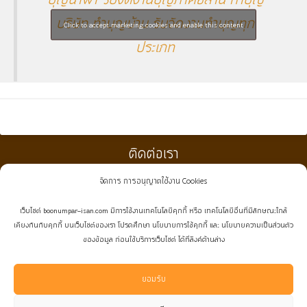
บุญนำพา รับจัดงานบุญภาคอีสาน ทำบุญ
บริษัท ทำบุญบ้าน รับจัดงานทำบุญทุก
Click to accept marketing cookies and enable this content
ประเภท
ติดต่อเรา
จัดการ การอนุญาตใช้งาน Cookies
:
021019296
(กดโทรเลย)
เว็บไซต์ boonumpar-isan.com มีการใช้งานเทคโนโลยีคุกกี้ หรือ เทคโนโลยีอื่นที่มีลักษณะใกล้
:
0891454922
,
0829661999
(กดโทรเลย)
เคียงกันกับคุกกี้ บนเว็บไซต์ของเรา โปรดศึกษา นโยบายการใช้คุกกี้ และ นโยบายความเป็นส่วนตัว
ของข้อมูล ก่อนใช้บริการเว็บไซต์ ได้ที่ลิงค์ด้านล่าง
:
boonumpar.isan@gmail.com
:
facebook.com/boonumpar.isan
ยอมรับ
:
@boonumpar.isan
(ใส่@นำหน้าด้วย^^)