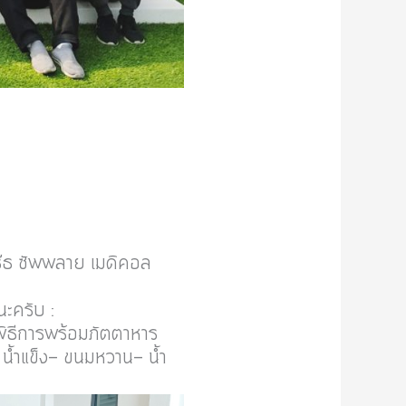
๊ธ ซัพพลาย เมดิคอล
นะครับ :
พิธีการพร้อมภัตตาหาร
 น้ำแข็ง- ขนมหวาน- น้ำ