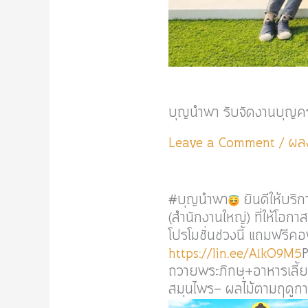
บุญนำพา รับจัดงานบุญ
Leave a Comment
/
ผล
#บุญนำพา
ยินดีให้บริ
(สำนักงานใหญ่) ที่ให้โ
โปรโมชั่นช่วงนี้ แถมฟรี
https://lin.ee/A1kO9M5
ถวายพระภิกษุ+อาหารเลี้ย
สมุนไพร- ผลไม้ตามฤดูก