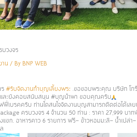
ครบวงจร
งาน
/ By
BNP WEB
การ
#รับจัดงานทำบุญเลี้ยงพระ
.ขอขอบพระคุณ บริษัท โกร
อกาสและยังคอยสนับสนุน #บุญนำพา ขอบคุณครับ
คอฟฟี่เบรคครับ ท่านใดสนใจจัดงานบุญสามารถติดต่อได้เลย
Package ครบวงจร 4 จำนวน 50 ท่าน : ราคา 27,999 บาท
งแขก. อาหารคาว 6 รายการ ฟรี- ข้าวหอมมะลิ- น้ำเปล่า-
าล