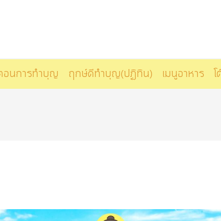
นตอนการทำบุญ
ฤกษ์ดีทำบุญ(ปฏิทิน)
เมนูอาหาร
โต