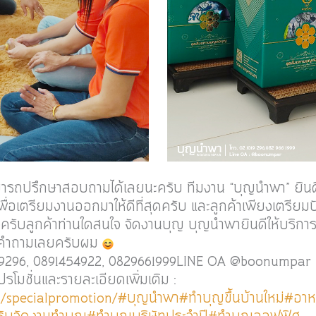
ารถปรึกษาสอบถามได้เลยนะครับ ทีมงาน “บุญนำพา” ยินดีใ
พื่อเตรียมงานออกมาให้ดีที่สุดครับ และลูกค้าเพียงเตรีย
วครับลูกค้าท่านใดสนใจ จัดงานบุญ บุญนำพายินดีให้บริก
ุกคำถามเลยครับผม
019296, 0891454922, 0829661999LINE OA @boonumpar 
ปรโมชั่นและรายละเอียดเพิ่มเติม :
/specialpromotion/
#บุญนำพา
#ทำบุญขึ้นบ้านใหม่
#อาห