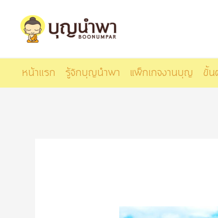
Skip
to
content
หน้าเเรก
รู้จักบุญนำพา
แพ็กเกจงานบุญ
ขั้